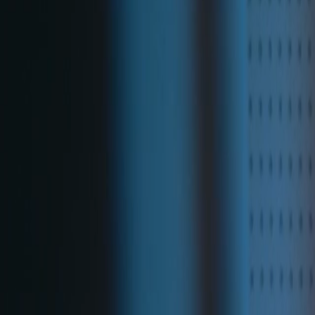
연차평가
지원사업’ 선정
AI융합시스템학
수상
‘최고 등급(우수)