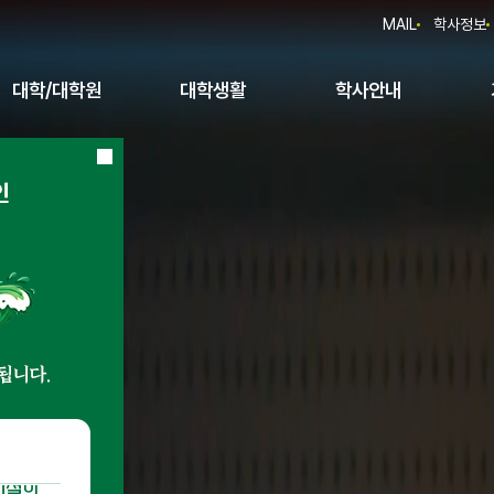
조혜연
MAIL
학사정보
박서현
최진이
박해선
대학/대학원
대학생활
학사안내
장호현
신준섭
김민선
임관혁
최미현
김현우
주진희
박지은
김용만
윤기현
권문석
정윤희
조영주
이철희
송영선
최우열