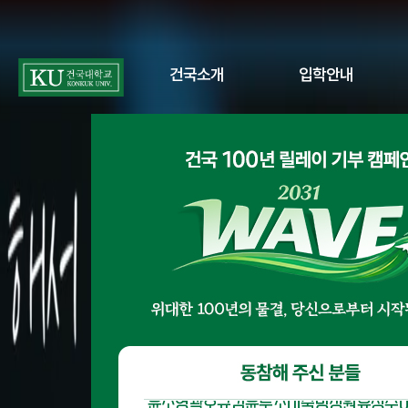
정혜경
김성현
오인균
권순걸
박선미
고선
최태선
이기웅
박해림
박상권
홍상화
이화수
김석영
이연주
박기영
송영현
이준엽
임병우
이효신
박재홍
조남주
김정호
김상엽
이철원
건국소개
입학안내
박선화
박봄미
이상철
김건일
박주호
김재성
배정섭
한상우
이종송
오재규
이진현
김수영
강태봉
허희진
김형식
허서영
최진승
이병훈
정선호
황태현
전영표
홍지희
박현정
이재익
연제옥
최원주
서희진
박성연
정혜욱
주세영
신동욱
권아람
김병갑
이효숙
권영애
임경수
한근호
김문수
김해룡
송덕근
한준상
김형수
임지홍
노현숙
김동현
이동욱
안미영
김소연
강재진
이재일
최희정
전유나
정진헌
김세준
윤주현
이재우
홍건표
조도연
기석간
이장희
남수현
곽민지
최용준
이동기
김택현
김상민
이선주
현종윤
전병국
박형준
배서준
문선아
이영희
권용수
이웅혁
이민선
김종보
유형주
윤소영
곽호규
김윤두
조미숙
방성원
유정수
김근호
오유겸
신찬영
한기향
박천기
정순철
양호정
박정옥
김지원
한정민
성동준
김태완