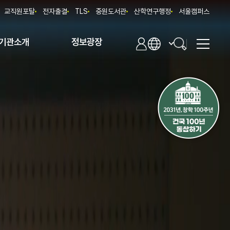
교직원포탈
전자출결
TLS
중원도서관
산학연구행정
서울캠퍼스
기관소개
정보광장