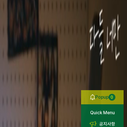
Popup
0
자리플러스센터
교육과정 개발
주관대학 선정
 ‘KU경영대상’
Quick Menu
공지사항