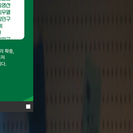
김민구
이
선
김원곤