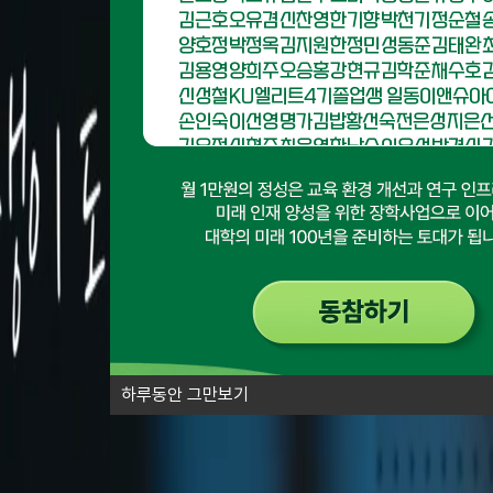
김용영
양희주
오승홍
강현규
김학준
채수호
신성철
KU엘리트4기졸업생 일동
이앤슈아
손인숙
이선영
명가김밥
황선숙
전은성
지은
김유정
심현준
최은영
한남수
이우성
박경식
허찬행
소순창
황병선
하루동안 그만보기
동참해 주신 분들