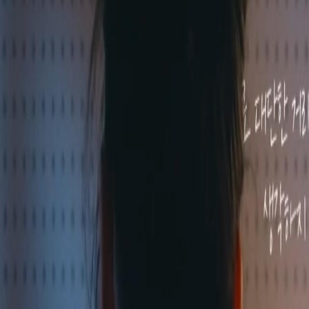
과 신설
’ 획득