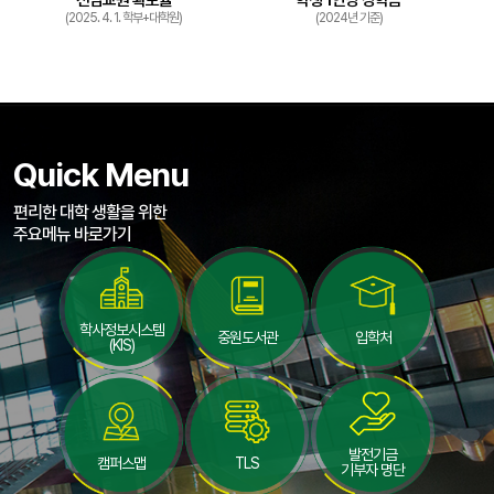
(2025. 4. 1. 학부+대학원)
(2024년 기준)
Quick Menu
편리한 대학 생활을 위한
주요메뉴 바로가기
학사정보시스템
중원도서관
입학처
(KIS)
발전기금
캠퍼스맵
TLS
기부자 명단