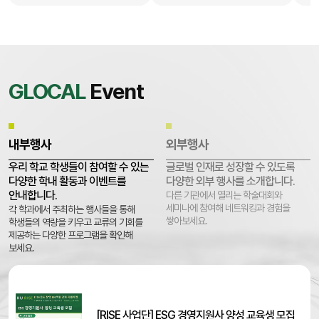
사유로 제적되어 학업을 중단한 자
제출
※ 신청 제외 대상: 징계로
조기졸업
제적된 자 2. 선발 가. 모집인원
2026
대학 학부·학과(전공) 모집인원 전체
신청
대학 전체 학과(전공) (유아교육과/
5학
간호학과/의예과/의학과 제외)
희망자 다. 신청
56명 나
수료
GLOCAL
Event
성적
⇒ 
총 
라.
내부행사
외부행사
[학적
편입
우리 학교 학생들이 참여할 수 있는
글로벌 인재로 성장할 수 있도록
다양한 학내 활동과 이벤트를
다양한 외부 행사를 소개합니다.
안내합니다.
다른 기관에서 열리는 학술대회와
세미나에 참여해 네트워킹과 경험을
각 학과에서 주최하는 행사들을 통해
쌓아보세요.
학생들의 역량을 키우고 교류의 기회를
제공하는 다양한 프로그램을 확인해
보세요.
[RISE 사업단] ESG 경영지원사 양성 교육생 모집