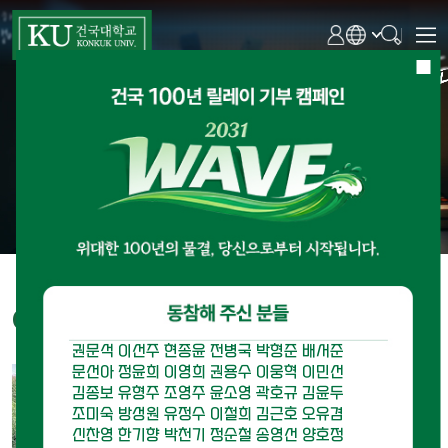
이기웅
박해림
박상권
홍상화
이화수
박서현
김석영
이연주
박기영
송영현
이준엽
임병우
최진이
이효신
박재홍
조남주
김정호
김상엽
이철원
박해선
박선화
박봄미
이상철
김건일
2026년 중소기업 계약학과 신규 주관대학
2025학년도 고용노동부
박주호
김재성
장호현
배정섭
한상우
이종송
‘2026년 대학 인공지능(AI) 기본교육과정 개발
글로컬캠퍼스, 학교법인 건국대학교
오재규
이진현
김수영
신준섭
강태봉
허희진
선정
대학일자리플러스센터 연차평가
지원사업’ 선정
‘KU경영대상’ 수상
김형식
허서영
최진승
이병훈
김민선
정선호
AI융합시스템학과 신설
‘최고 등급(우수)’ 획득
황태현
전영표
홍지희
박현정
이재익
임관혁
연제옥
최원주
서희진
박성연
정혜욱
주세영
최미현
신동욱
권아람
김병갑
이효숙
권영애
임경수
김현우
한근호
김문수
김해룡
송덕근
한준상
김형수
주진희
임지홍
노현숙
김동현
이동욱
안미영
김소연
박지은
강재진
이재일
최희정
전유나
정진헌
김세준
김용만
윤주현
이재우
홍건표
조도연
기석간
이장희
윤기현
GLOCAL Today
News
남수현
곽민지
최용준
이동기
김택현
김상민
권문석
이선주
현종윤
전병국
박형준
배서준
문선아
정윤희
이영희
권용수
이웅혁
이민선
김종보
유형주
조영주
윤소영
곽호규
김윤두
조미숙
방성원
유정수
이철희
김근호
오유겸
신찬영
한기향
박천기
정순철
송영선
양호정
박정옥
김지원
한정민
성동준
김태완
최우열