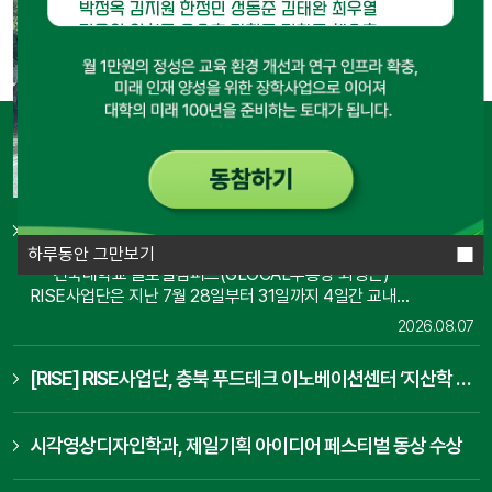
김용영
양희주
오승홍
강현규
김학준
채수호
김민구
신성철
KU엘리트4기졸업생 일동
이앤슈아이
손인숙
이선영
명가김밥
황선숙
전은성
지은선
김유정
심현준
최은영
한남수
이우성
박경식
김원곤
허찬행
소순창
황병선
박성은
신진영
문연실
최완수
김숙경
[RISE] RISE사업단, 'ISO 국제표준 인증 심사원 교육' 성료
하루동안 그만보기
건국대학교 글로컬캠퍼스(GLOCAL부총장 최영근)
동참해 주신 분들
RISE사업단은 지난 7월 28일부터 31일까지 4일간 교내
창업보육센터에서 'ISO 국제표준(19011, 14001) 인증 심사원
2026.08.07
교육'을 운영하고 성황리에 마무리했다고 밝혔다. 이번 교육은
지역혁신중심 대학지원체계(RISE) 사업의 일환으로, 학생창업자와
[RISE] RISE사업단, 충북 푸드테크 이노베이션센터 ‘지산학 협의체 간담회’ 개최
예비창업자, 지역 기업 재직자 등의 환경경영 분야 전문성 강화와
창업 경쟁력 제고를 위해 마련됐다. 선착순 모집과 적격성 검토를
거쳐 선발된 교육생 20명은 1일 8시간, 총 32시간의 집중 교육
시각영상디자인학과, 제일기획 아이디어 페스티벌 동상 수상
과정에 참여했다. 교육은 환경경영시스템 국제표준인 ISO 14001과
경영시스템 심사 지침인 ISO 19011을 중심으로, 표준 요구사항