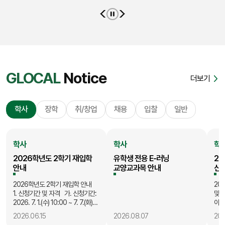
GLOCAL
Notice
더보기
학사
장학
취/창업
채용
입찰
일반
학사
학사
학
2026학년도 2학기 재입학
유학생 전용 E-러닝
20
안내
교양교과목 안내
신청
2026학년도 2학기 재입학 안내
20
1. 신청기간 및 자격 가. 신청기간:
및 
2026. 7. 1.(수) 10:00 ~ 7. 7.(화)
이수
17:00 나. 신청자격: 본
다음
2026.06.15
2026.08.07
202
캠퍼스에서 자퇴, 미등록 등의
학생